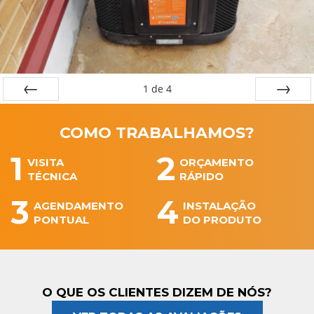
1
de
4
←
→
COMO TRABALHAMOS?
1
2
VISITA
ORÇAMENTO
TÉCNICA
RÁPIDO
3
4
AGENDAMENTO
INSTALAÇÃO
PONTUAL
DO PRODUTO
O QUE OS
CLIENTES
DIZEM DE NÓS?