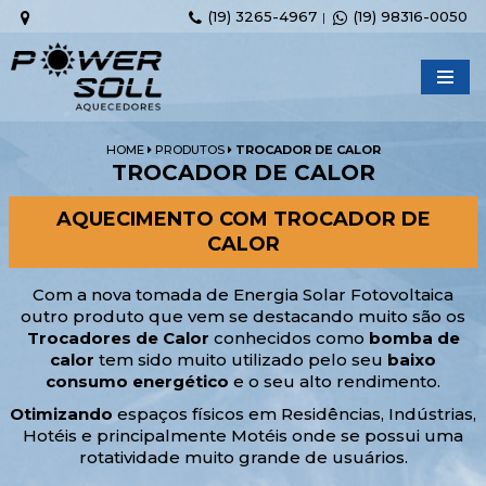
(19) 3265-4967
(19) 98316-0050
|
Pular
para
o
conteúdo
HOME
PRODUTOS
TROCADOR DE CALOR
TROCADOR DE CALOR
AQUECIMENTO COM TROCADOR DE
CALOR
Com a nova tomada de Energia Solar Fotovoltaica
outro produto que vem se destacando muito são os
Trocadores de Calor
conhecidos como
bomba de
calor
tem sido muito utilizado pelo seu
baixo
consumo energético
e o seu alto rendimento.
Otimizando
espaços físicos em Residências, Indústrias,
Hotéis e principalmente Motéis onde se possui uma
rotatividade muito grande de usuários.