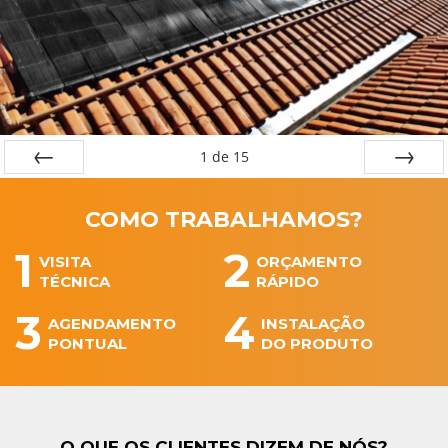
1
de
15
←
→
COMO TRABALHAMOS?
1
2
VISITA
ORÇAMENTO
TÉCNICA
RÁPIDO
3
4
AGENDAMENTO
INSTALAÇÃO
PONTUAL
DO PRODUTO
O QUE OS
CLIENTES
DIZEM DE NÓS?