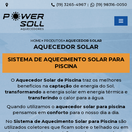
(19) 3265-4967
(19) 98316-0050
|
Pular
para
o
conteúdo
HOME
PRODUTOS
AQUECEDOR SOLAR
AQUECEDOR SOLAR
SISTEMA DE AQUECIMENTO SOLAR PARA
PISCINA
O
Aquecedor Solar de Piscina
traz os melhores
benefícios na
captação
de energia do Sol,
transformando
a energia solar em energia térmica e
transferindo
o calor para a água.
Quando utilizamos o
aquecedor solar para piscina
pensamos em
conforto
para o nosso dia a dia.
No
Sistema de Aquecimento Solar para Piscina
são
utilizados coletores que ficam sobre o telhado ou em